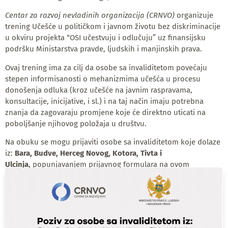
Centar za razvoj nevladinih organizacija (CRNVO)
organizuje
trening Učešće u političkom i javnom životu bez diskriminacije
u okviru projekta “OSI učestvuju i odlučuju” uz finansijsku
podršku Ministarstva pravde, ljudskih i manjinskih prava.
Ovaj trening ima za cilj da osobe sa invaliditetom povećaju
stepen informisanosti o mehanizmima učešća u procesu
donošenja odluka (kroz učešće na javnim raspravama,
konsultacije, inicijative, i sl.) i na taj način imaju potrebna
znanja da zagovaraju promjene koje će direktno uticati na
poboljšanje njihovog položaja u društvu.
Na obuku se mogu prijaviti osobe sa invaliditetom koje dolaze
iz:
Bara, Budve, Herceg Novog, Kotora, Tivta i
Ulcinja,
popunjavanjem prijavnog formulara na ovom
linku:
https://forms.gle/mptXf9JcdPv6Pdrx8
Trening će trajati dva dana, 27. i 28. aprila, a o mjestu
održavanja obuke odabrani učesnici će biti naknadno
obaviješteni. Po završetku prijava, biće odabrano ukupno 10
učesnika/ca.