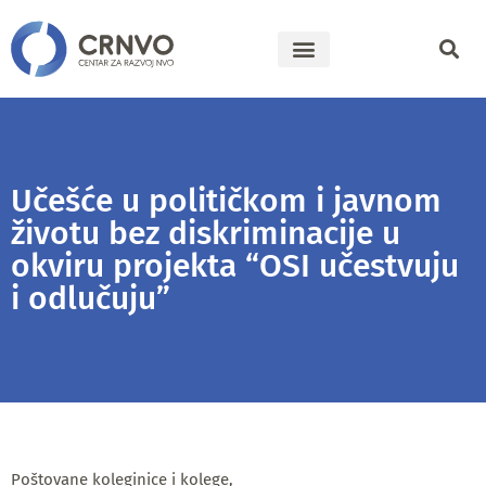
Učešće u političkom i javnom
životu bez diskriminacije u
okviru projekta “OSI učestvuju
i odlučuju”
Poštovane koleginice i kolege,