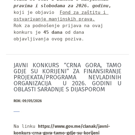
pravima i slobodama za 2026. godinu
, 
koji je objavio 
Fond za zaštitu i 
ostvarivanje manjinskih prava.
Rok za podnošenje prijava na ovaj 
konkurs je 
45 dana
 od dana 
objavljivanja ovog poziva.
JAVNI KONKURS “CRNA GORA, TAMO
GDJE SU KORIJENI” ZA FINANSIRANJE
PROJEKATA/PROGRAMA NEVLADINIH
ORGANIZACIJA U 2026. GODINI U
OBLASTI SARADNJE S DIJASPOROM
ROK: 09/05/2026
Na linku 
https://www.gov.me/clanak/javni-
konkurs-crna-gora-tamo-gdje-su-korijeni