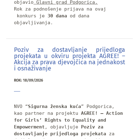
objavio
 Glavni grad Podgorica.
Rok za podnošenje prijava na ovaj 
 konkurs je 
30 dana
 od dana 
objavljivanja.
Poziv za dostavljanje prijedloga
projekata u okviru projekta AGREE! –
Akcija za prava djevojčica na jednakost
i osnaživanje
ROK: 18/09/2026
NVO “
Sigurna ženska kuća
” Podgorica, 
kao partner na projektu 
AGREE! – Action 
for Girls’ Rights to Equality and 
Empowerment
, objavljuje 
Poziv za 
dostavljanje prijedloga projekata
 za 