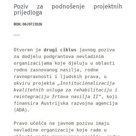
Poziv za podnošenje projektnih
prijedloga
ROK: 06/07/2026
Otvoren je 
drugi ciklus
 javnog poziva 
za dodjelu podgrantova nevladinim 
organizacijama koje djeluju u oblasti 
rodno zasnovanog nasilja, rodne 
ravnopravnosti i ljudskih prava, u 
okviru projekta 
„Institucionalizacija 
kvalitetnih usluga za rehabilitaciju i 
reintegraciju žrtava nasilja II“
, koji 
finansira Austrijska razvojna agencija 
(ADA).

Pravo učešća na javnom pozivu imaju 
nevladine organizacije koje rade u 