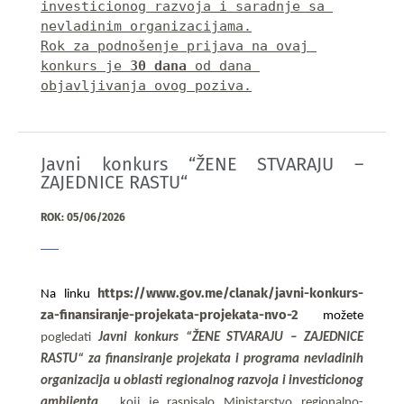
investicionog razvoja i saradnje sa 
nevladinim organizacijama
.
Rok za podnošenje prijava na ovaj 
konkurs je 
30 dana
 od dana 
objavljivanja ovog poziva.
Javni konkurs “ŽENE STVARAJU –
ZAJEDNICE RASTU“
ROK: 05/06/2026
https://www.gov.me/clanak/javni-konkurs-
Na linku 
za-finansiranje-projekata-projekata-nvo-2
možete 
pogledati 
Javni konkurs “ŽENE STVARAJU – ZAJEDNICE 
RASTU“ za finansiranje projekata i programa nevladinih 
organizacija u oblasti 
regionalnog razvoja i investicionog 
ambijenta
, 
koji je raspisalo
 Ministarstvo regionalno-