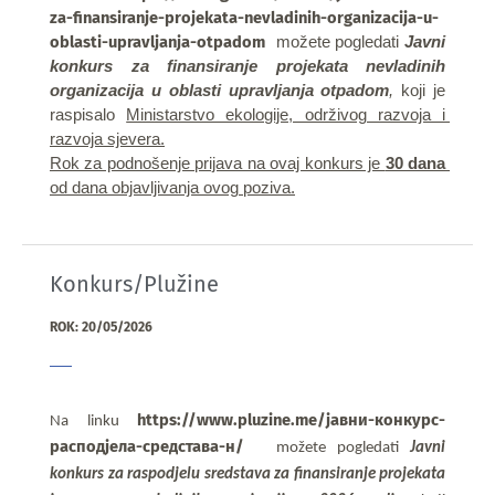
za-finansiranje-projekata-nevladinih-organizacija-u-
oblasti-upravljanja-otpadom
možete pogledati 
Javni 
konkurs za finansiranje projekata nevladinih 
organizacija u oblasti upravljanja otpadom
, 
koji je 
raspisalo 
Ministarstvo ekologije, održivog razvoja i 
razvoja sjevera.
Rok za podnošenje prijava na ovaj konkurs je 
30 dana
od dana objavljivanja ovog poziva.
Konkurs/Plužine
ROK: 20/05/2026
https://www.pluzine.me/јавни-конкурс-
Na linku
расподјела-средстава-н/
možete pogledati 
Javni 
konkurs za 
raspodjelu sredstava za finansiranje projekata 