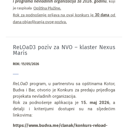
i programa nevladinih organizacija za 2026. godinu
, 
koji 
je raspisala  
Opština Plužine.
Rok za podnošenje prijava na ovaj konkurs je 
30 dana
 od 
dana objavljivanja ovog poziva.
ReLOaD3 poziv za NVO – klaster Nexus
Maris
ROK: 15/05/2026
ReLOaD
program, u partnerstvu sa opštinama Kotor,
Budva i Bar, otvorio je Konkurs za predaju prijedloga
projekata nevladinih organizacija.
Rok za podnošenje aplikacija je
15. maj 2026
, a
detalji i kriterijumi dostupni su na sljedećim
linkovima:
https://www.budva.me/clanak/konkurs-reload-