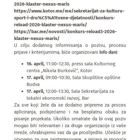
2026-klaster-nexus-maris
https://www.kotor.me/me/sekretarijat-za-kulturu-
sport-i-dru%C5%A1tvene-djelatnosti/konkurs-
reload-2026-klaster-nexus-maris/
https://bar.me/novosti/konkurs-reload3-2026-
klaster-nexus-maris/
U cilju dodatnog informisanja o pozivu, procesu
prijave i kriterijumima, biće organizovani
Info dani
:
16. april,
11:00–12:30, press sala Kulturnog
centra „Nikola Đurković“, Kotor
17. april,
09:00–10:30, Sala Skupštine opštine
Budva
17. april,
12:00–13:30, Sala Sekretarijata za
lokalni ekonomski razvoj, Bar
Za sve koji žele da se dodatno pripreme za proces
apliciranja, podsjećamo i na besplatnu obuku za
pisanje projekata. Ukoliko smatrate da bi ovaj poziv
mogao biti relevantan i za druge organizacije iz vaše
mreže, ohrabrujemo vas da ga proslijedite. Učešće je
otvoreno za sve zainteresovane, a prijava je moguća