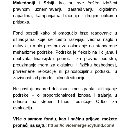
Makedoniji i Srbiji
, koji su sve češće izloženi
pravnom uznemiravanju, zastrašivanju, digitalnim
napadima, kampanjama blaćenja i drugim oblicima
pritisaka.
Fond postoji kako bi omogućio brzo reagovanje u
situacijama koje se često razvijaju veoma naglo i
ostavljaju malo prostora za oslanjanje na standardne
mehanizme podrške. Podrška je fleksibilna i ciljana, i
obuhvata finansijsku pomoć za pravnu podršku,
preuzimanje mera za digitalnu ili fizičku bezbednost,
privremene relokacije ili psihosocijalnu podršku, u
zavisnosti od prirode i hitnosti situacije.
Ne postoji unapred definisan iznos granta niti trajanje
podrške – o proporcionalnosti iznosa i trajanja u
odnosu na stepen hitnosti odlučuje Odbor za
evaluaciju.
Više o samom fondu, kao i načinu prijave, možete
pronaći na sajtu
:
https://civicemergencyfund.com/