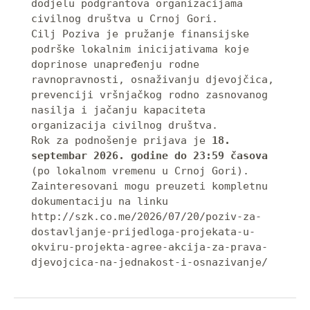
dodjelu podgrantova organizacijama 
civilnog društva u Crnoj Gori.

Cilj Poziva je pružanje finansijske 
podrške lokalnim inicijativama koje 
doprinose unapređenju rodne 
ravnopravnosti, osnaživanju djevojčica, 
prevenciji vršnjačkog rodno zasnovanog 
nasilja i jačanju kapaciteta 
organizacija civilnog društva.

Rok za podnošenje prijava je 
18. 
septembar 2026. godine do 23:59 časova
(po lokalnom vremenu u Crnoj Gori).

Zainteresovani mogu preuzeti kompletnu 
dokumentaciju na linku 
http://szk.co.me/2026/07/20/poziv-za-
dostavljanje-prijedloga-projekata-u-
okviru-projekta-agree-akcija-za-prava-
djevojcica-na-jednakost-i-osnazivanje/