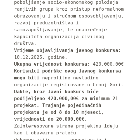
poboljšanje socio-ekonomskog položaja 
ranjivih grupa kroz pristup neformalnom 
obrazovanju i stručnom osposobljavanju, 
razvoj preduzetništva i 
samozapošljavanje, te unapređenje 
kapaciteta organizacija civilnog 
Vrijeme objavljivanja javnog konkursa
: 
Ukupna vrijednost konkursa
Korisnici podrške ovog Javnog konkursa 
mogu biti
 neprofitne nevladine 
Dakle, kroz Javni konkurs biće 
podijeljeno 420.000,00€ za minimum 21 
projekat. Trajanje pojedinačnih 
projekata je od 8 do 10 mjeseci, 
vrijednosti do 20.000,00€. 
Zainteresovane strane projektnu ideju 
kao i obaveznu prateću 
dokumentaciju       popunjavaju i 