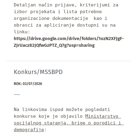
Detaljan način prijave, kriterijumi za 
izbor projekata i lista potrebne 
organizacione dokumentacije  kao i 
obrasci za apliciranje dostupni su na 
linku: 
https://drive.google.com/drive/folders/1ozN2XFJgF-
ZJrUacz82JQfwGzPTZ_Q7g?usp=sharing
Konkurs/MSSBPD
ROK: 03/07/2026
Na linkovima ispod možete pogledati 
konkurse koje je objavilo 
Ministarstvo 
socijalnog staranja, brige o porodici i 
demografije
:
