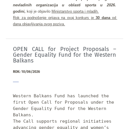
nevladinih organizacija u oblasti sporta u 2026. 
godini, 
koji je objavilo 
Ministarstvo sporta i mladih.
Rok za podnošenje prijava na ovaj konkurs je 
30 dana
 od 
dana objavljivanja ovog poziva.
OPEN CALL for Project Proposals –
Gender Equality Fund for the Western
Balkans
ROK: 10/06/2026
Western Balkans Fund has launched the 
first Open Call for Proposals under the 
Gender Equality Fund for the Western 
Balkans.

The Call supports regional initiatives 
advancing gender equality and women’s 