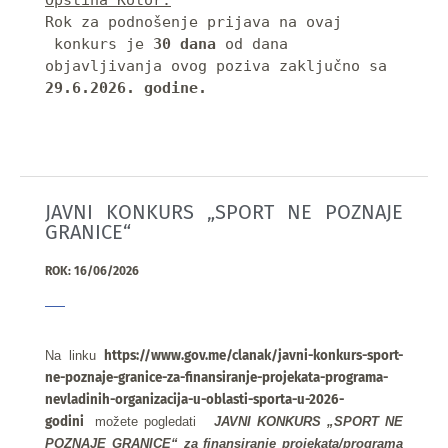
Opština Kotor.
Rok za podnošenje prijava na ovaj 
 konkurs je 
30 dana
 od dana 
objavljivanja ovog poziva zaključno sa
29.6.2026. godine. 
JAVNI KONKURS „SPORT NE POZNAJE
GRANICE“
ROK: 16/06/2026
Na linku 
https://www.gov.me/clanak/javni-konkurs-sport-
ne-poznaje-granice-za-finansiranje-projekata-programa-
nevladinih-organizacija-u-oblasti-sporta-u-2026-
godini 
 možete pogledati   
JAVNI KONKURS „SPORT NE 
POZNAJE GRANICE“ za finansiranje projekata/programa 