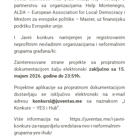
partnerstvu sa organizacijama Help Montenegro,
ALDA – European Association for Local Democracy i
Mrežom za evropske politike – Master, uz finansijsku
podršku Evropske unije.
I Javni konkurs namijenjen je registrovanim
neprofitnim nevladinim organizacijama i neformalnim
grupama građana/ki.
Zainteresovane strane projekte sa propratnom
dokumentacijom šalju elektronski
zaključno sa 15.
majem 2026. godine do 23:59h.
Projektne aplikacije sa propratnom dokumentacijom
dostavljaju se isključivo elektronski na e-mail
adresu
konkursi@juventas.me
sa naznakom „I
Konkurs – YES i Hub“.
Više informacija na https://juventas.me/i-javni-
konkurs-za-raspodjelu-sredstava-nvo-i-neformalnim-
grupama-yes-ihub/