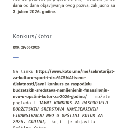
dana
od dana objavljivanja ovog poziva, zaključno sa
3. julom 2026. godine.
Konkurs/Kotor
ROK: 29/06/2026
Na linku 
https://www.kotor.me/me/sekretarijat-
za-kulturu-sport-i-dru%C5%A1tvene-
djelatnosti/javni-konkurs-za-raspodjelu-
budzetskih-sredstava-namijenjenih-finansiranju-
nvo-u-opstini-kotor-za-2026-godinu/
   možete 
pogledati 
JAVNI KONKURS ZA RASPODJELU 
BUDŽETSKIH SREDSTAVA NAMIJENJENIH 
FINANSIRANJU NVO U OPŠTINI KOTOR ZA 
2026. GODINU
,
  koji  je objavila 