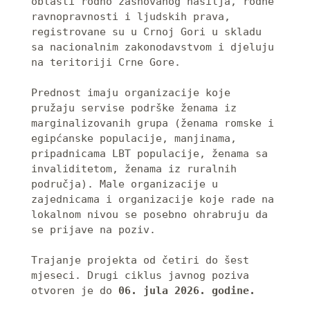
oblasti rodno zasnovanog nasilja, rodne 
ravnopravnosti i ljudskih prava, 
registrovane su u Crnoj Gori u skladu 
sa nacionalnim zakonodavstvom i djeluju 
na teritoriji Crne Gore.

Prednost imaju organizacije koje 
pružaju servise podrške ženama iz 
marginalizovanih grupa (ženama romske i 
egipćanske populacije, manjinama, 
pripadnicama LBT populacije, ženama sa 
invaliditetom, ženama iz ruralnih 
područja). Male organizacije u 
zajednicama i organizacije koje rade na 
lokalnom nivou se posebno ohrabruju da 
se prijave na poziv.

Trajanje projekta od četiri do šest 
mjeseci. Drugi ciklus javnog poziva 
otvoren je do 
06. jula 2026. godine.