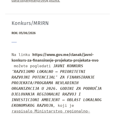
dana objavljivanja ovog poziva.
Konkurs/MRIRN
ROK: 05/06/2026
Na linku 
https://www.gov.me/clanak/javni-
konkurs-za-finansiranje-projekata-projekata-nvo
 možete pogledati 
JAVNI KONKURS 
″RAZVIJAMO LOKALNO – PRIORITETNI 
RAZVOJNI POTENCIJAL
″ 
ZA FINANSIRANJE 
PROJEKATA/PROGRAMA NEVLADINIH 
ORGANIZACIJA U 2026. GODINI ZA PODRUČJA 
DJELOVANJA REGIONALNI RAZVOJ I 
INVESTICIONI AMBIJENT – OBLAST LOKALNOG 
EKONOMSKOG RAZVOJ
A
, 
koji je 
raspisalo 
Ministarstvo 
regionalno-