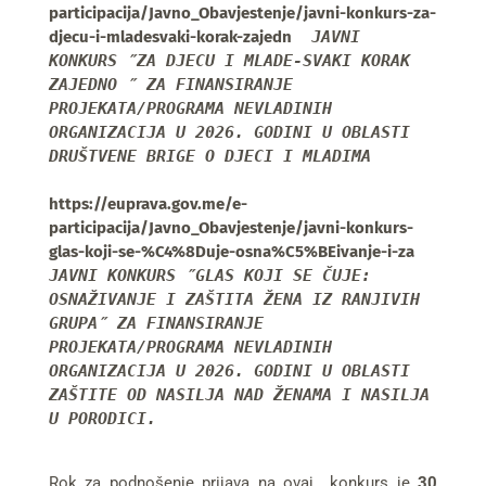
participacija/Javno_Obavjestenje/javni-konkurs-za-
djecu-i-mladesvaki-korak-zajedn
JAVNI 
KONKURS ″ZA DJECU I MLADE-SVAKI KORAK 
ZAJEDNO ″ ZA FINANSIRANJE 
PROJEKATA/PROGRAMA NEVLADINIH 
ORGANIZACIJA U 2026. GODINI U OBLASTI 
DRUŠTVENE BRIGE O DJECI I MLADIMA
https://euprava.gov.me/e-
participacija/Javno_Obavjestenje/javni-konkurs-
glas-koji-se-%C4%8Duje-osna%C5%BEivanje-i-za
JAVNI KONKURS ″GLAS KOJI SE ČUJE: 
OSNAŽIVANJE I ZAŠTITA ŽENA IZ RANJIVIH 
GRUPA″ ZA FINANSIRANJE 
PROJEKATA/PROGRAMA NEVLADINIH 
ORGANIZACIJA U 2026. GODINI U OBLASTI 
ZAŠTITE OD NASILJA NAD ŽENAMA I NASILJA 
U PORODICI.
Rok za podnošenje prijava na ovaj konkurs je
30