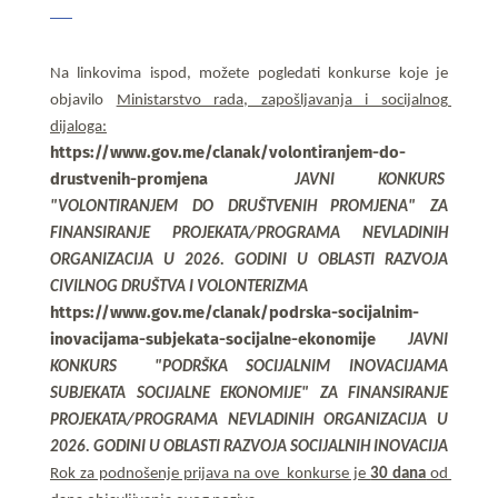
Na linkovima ispod, možete pogledati konkurse koje je 
objavilo 
Ministarstvo rada, zapošljavanja i socijalnog 
dijaloga:
https://www.gov.me/clanak/volontiranjem-do-
drustvenih-promjena
JAVNI KONKURS 
"VOLONTIRANJEM DO DRUŠTVENIH PROMJENA" ZA 
FINANSIRANJE PROJEKATA/PROGRAMA NEVLADINIH 
ORGANIZACIJA U 2026. GODINI U OBLASTI RAZVOJA 
CIVILNOG DRUŠTVA I VOLONTERIZMA 
https://www.gov.me/clanak/podrska-socijalnim-
inovacijama-subjekata-socijalne-ekonomije
JAVNI 
KONKURS  "PODRŠKA SOCIJALNIM INOVACIJAMA 
SUBJEKATA SOCIJALNE EKONOMIJE" ZA FINANSIRANJE 
PROJEKATA/PROGRAMA NEVLADINIH ORGANIZACIJA U 
2026. GODINI U OBLASTI RAZVOJA SOCIJALNIH INOVACIJA
Rok za podnošenje prijava na ove  konkurse je 
30 dana
 od 