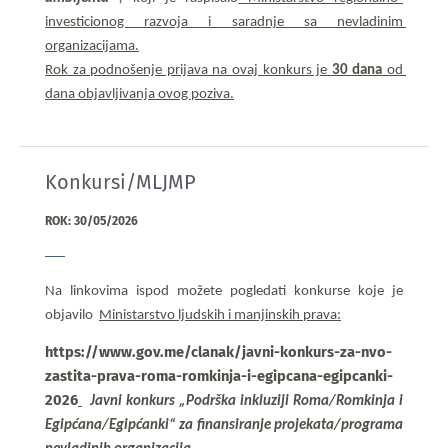
investicionog razvoja i saradnje sa nevladinim 
organizacijama.
Rok za podnošenje prijava na ovaj konkurs je 
30 dana
 od 
dana objavljivanja ovog poziva.
Konkursi/MLJMP
ROK: 30/05/2026
Na linkovima ispod možete pogledati konkurse koje je
objavilo
Ministarstvo ljudskih i manjinskih prava:
https://www.gov.me/clanak/javni-konkurs-za-nvo-
zastita-prava-roma-romkinja-i-egipcana-egipcanki-
2026
Javni konkurs „Podrška inkluziji Roma/Romkinja i
Egipćana/Egipćanki“
za finansiranje projekata/programa