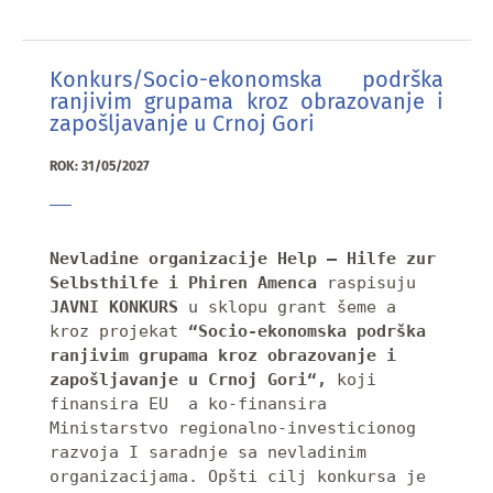
Konkurs/Socio-ekonomska podrška
ranjivim grupama kroz obrazovanje i
zapošljavanje u Crnoj Gori
ROK: 31/05/2027
Nevladine organizacije Help – Hilfe zur 
Selbsthilfe i Phiren Amenca 
raspisuju 
JAVNI KONKURS
 u sklopu grant šeme a 
kroz projekat 
“Socio-ekonomska podrška 
ranjivim grupama kroz obrazovanje i 
zapošljavanje u Crnoj Gori“,
 koji 
finansira EU  a ko-finansira 
Ministarstvo regionalno-investicionog 
razvoja I saradnje sa nevladinim 
organizacijama. Opšti cilj konkursa je 