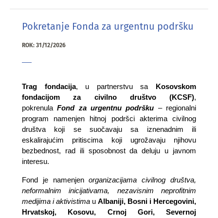
Pokretanje Fonda za urgentnu podršku
ROK: 31/12/2026
Trag fondacija
, u partnerstvu sa
Kosovskom
fondacijom za civilno društvo (KCSF)
,
pokrenula
Fond za urgentnu podršku
– regionalni
program namenjen hitnoj podršci akterima civilnog
društva koji se suočavaju sa iznenadnim ili
eskalirajućim pritiscima koji ugrožavaju njihovu
bezbednost, rad ili sposobnost da deluju u javnom
interesu.
Fond je namenjen
organizacijama civilnog društva,
neformalnim inicijativama, nezavisnim neprofitnim
medijima i aktivistima
u
Albaniji, Bosni i Hercegovini,
Hrvatskoj, Kosovu, Crnoj Gori, Severnoj