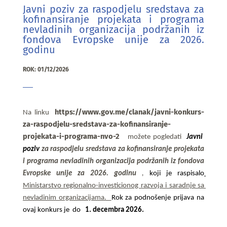
Javni poziv za raspodjelu sredstava za
kofinansiranje projekata i programa
nevladinih organizacija podržanih iz
fondova Evropske unije za 2026.
godinu
ROK: 01/12/2026
https://www.gov.me/clanak/javni-konkurs-
Na linku 
za-raspodjelu-sredstava-za-kofinansiranje-
projekata-i-programa-nvo-2
možete pogledati
Javni  
poziv
za raspodjelu sredstava za kofinansiranje projekata 
i programa nevladinih organizacija podržanih iz fondova 
Evropske unije za 2026. godinu
, 
koji je raspisalo
Ministarstvo regionalno-investicionog razvoja i saradnje sa 
nevladinim organizacijama.  
Rok za podnošenje prijava na 
ovaj konkurs je  do
1. decembra 2026.