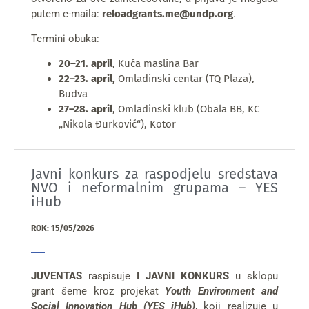
putem e-maila:
reloadgrants.me@undp.org
.
Termini obuka:
20–21. april
, Kuća maslina Bar
22–23. april,
Omladinski centar (TQ Plaza),
Budva
27–28. april
, Omladinski klub (Obala BB, KC
„Nikola Đurković“), Kotor
Javni konkurs za raspodjelu sredstava
NVO i neformalnim grupama – YES
iHub
ROK: 15/05/2026
JUVENTAS
raspisuje
I JAVNI KONKURS
u sklopu
grant šeme kroz projekat
Youth Environment and
Social Innovation Hub (YES iHub)
, koji realizuje u