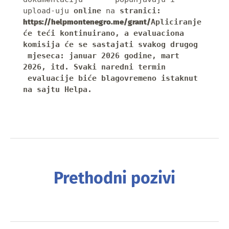
upload-uju 
online
 na 
stranici: 
https://helpmontenegro.me/grant/
Apliciranje 
će teći kontinuirano, a evaluaciona 
komisija će se sastajati svakog drugog 
 mjeseca: januar 2026 godine, mart 
2026, itd. Svaki naredni termin 
 evaluacije biće blagovremeno istaknut 
na sajtu Helpa.
Prethodni pozivi