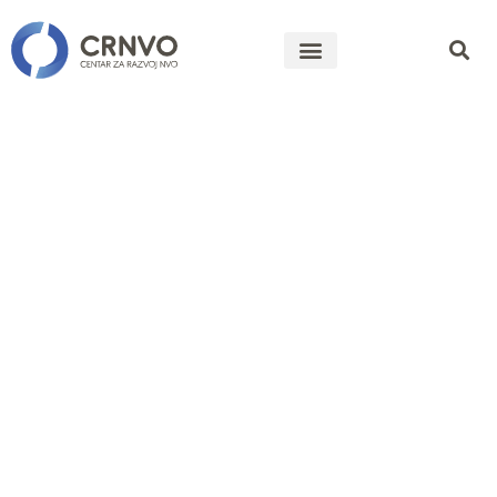
Produženje
Javne
rasprave o
Nacrtu