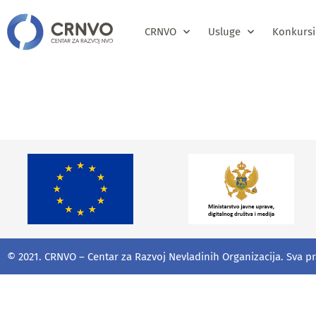
CRNVO
Usluge
Konkursi
Javni pozi
© 2021. CRNVO – Centar za Razvoj Nevladinih Organizacija. Sva p