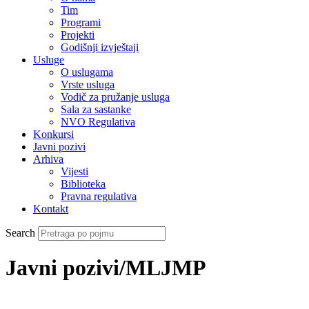
Tim
Programi
Projekti
Godišnji izvještaji
Usluge
O uslugama
Vrste usluga
Vodič za pružanje usluga
Sala za sastanke
NVO Regulativa
Konkursi
Javni pozivi
Arhiva
Vijesti
Biblioteka
Pravna regulativa
Kontakt
Search
Javni pozivi/MLJMP