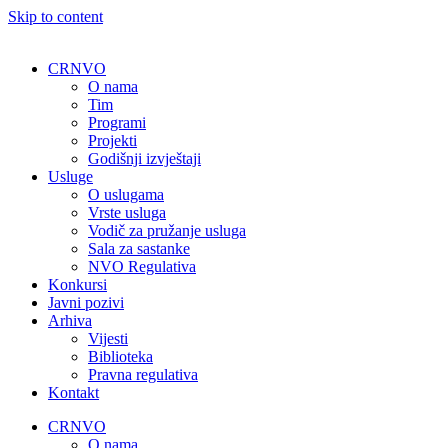
Skip to content
CRNVO
O nama
Tim
Programi
Projekti
Godišnji izvještaji
Usluge
O uslugama
Vrste usluga
Vodič za pružanje usluga
Sala za sastanke
NVO Regulativa
Konkursi
Javni pozivi
Arhiva
Vijesti
Biblioteka
Pravna regulativa
Kontakt
CRNVO
O nama