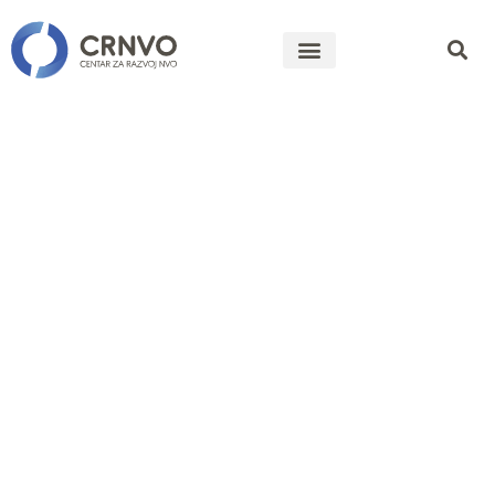
Javni pozivi
/
Ministarstvo
zdravlja