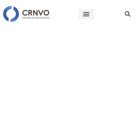
Javni poziv
za
predlaganje
predstavnika