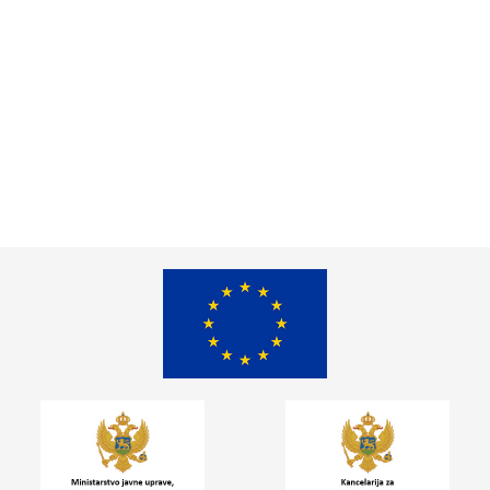
komitetu za
podršku
dojenju