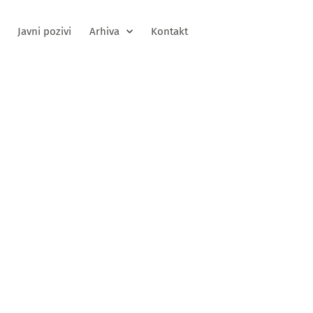
Javni pozivi
Arhiva
Kontakt
v za predlaganj
ka nevladine
je u radnom tij
rta zakona o 