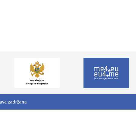
Zakona o por
jednost
rava zadržana