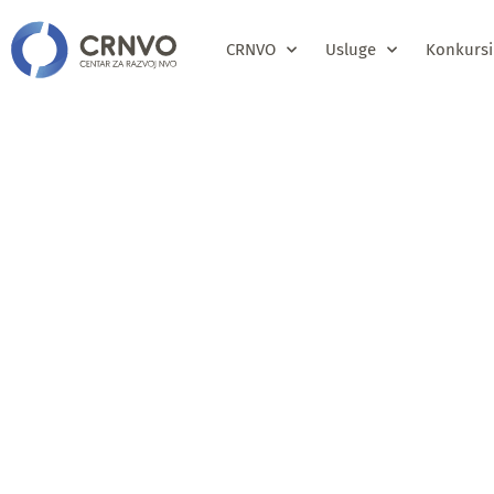
CRNVO
Usluge
Konkursi
Javni pozi
predstavni
organizaci
izradu Nac