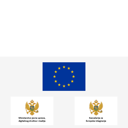
DRŽAVNOM
TUŽILAŠTVU