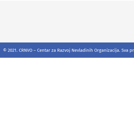
© 2021. CRNVO – Centar za Razvoj Nevladinih Organizacija. Sva p