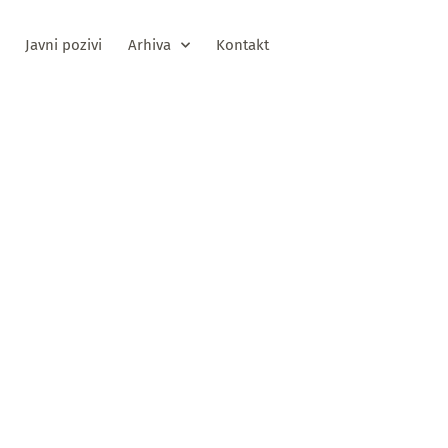
Javni pozivi
Arhiva
Kontakt
IV ZA KONSUL
U PRIPREMI GO
RADA VLADE Z