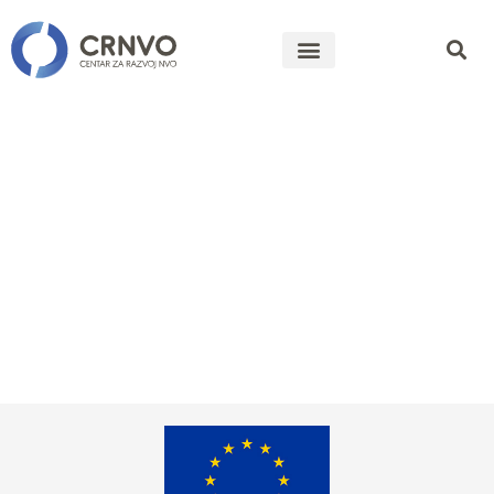
Javni
poziv/Sektor
analiza MZ