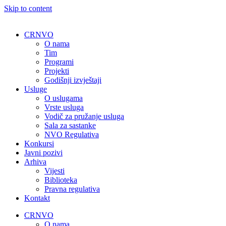
Skip to content
CRNVO
O nama
Tim
Programi
Projekti
Godišnji izvještaji
Usluge
O uslugama
Vrste usluga
Vodič za pružanje usluga
Sala za sastanke
NVO Regulativa
Konkursi
Javni pozivi
Arhiva
Vijesti
Biblioteka
Pravna regulativa
Kontakt
CRNVO
O nama