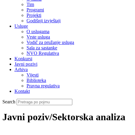
Tim
Programi
Projekti
Godišnji izvještaji
Usluge
O uslugama
Vrste usluga
Vodič za pružanje usluga
Sala za sastanke
NVO Regulativa
Konkursi
Javni pozivi
Arhiva
Vijesti
Biblioteka
Pravna regulativa
Kontakt
Search
Javni poziv/Sektorska analiza