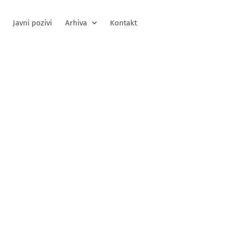
Javni pozivi
Arhiva
Kontakt
v nevladinim
jama za predla
ka za članove
zradu izmjena 