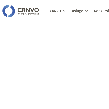
CRNVO
Usluge
Konkursi
Javni pozi
organizaci
predstavni
grupe za i