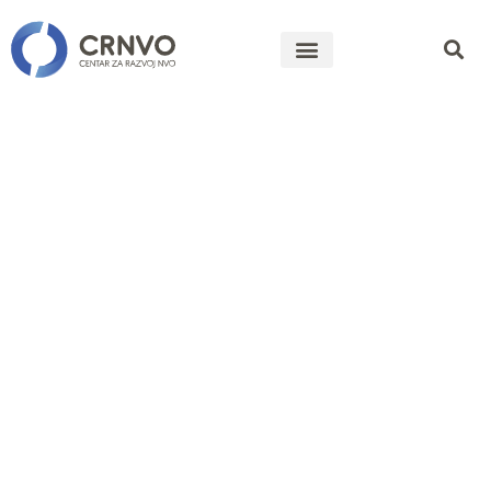
Javni poziv
nevladinim
organizacija
za