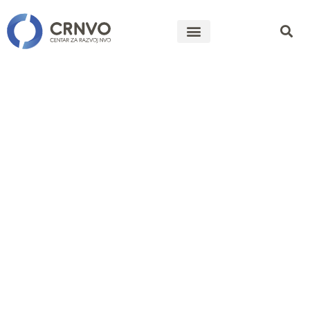
Javni poziv
na
konsultacije
zainteresova