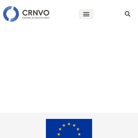
Mreža
mladih
preduzetnika