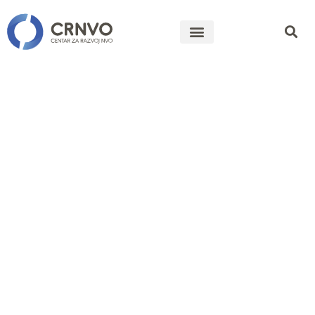
„Moja
zajednica-
Snažna
zajednica!“