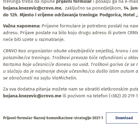
treninga treba da ispune
prijavni formular
i pošalju ga na e-mai
bojana.knezevic@crnvo.me
, zaključno sa ponedjeljkom,
14. ju
do 12h
.
Mjesto i vrijeme održavanja treninga: Podgorica, Hotel 
Važna napomena:
Prijavne formulare je potrebno poslati na na
adresu. Prijave poslate na bilo koju drugu adresu ili putem CRNV
neće biti uzete u razmatranje.
CRNVO kao organizator obuke obezbijediće smještaj, hranu i osv
polaznike/ce treninga. Troškovi prevoza biće refundirani u skl
kartama koje učesnici/e donesu na uvid. Troškovi goriva će se 
u slučaju da je najmanje dvoje učesnika/ca došlo istim autom a
se obračunati na sajtu ViaMichelin.
Za sva dodatna pitanja možete nam se obratiti eletkronskim pu
bojana.knezevic@crnvo.me
ili pozivom na telefon (+382) 20 219 1
Prijavni-formular-Razvoj-komunikacione-strategije-2021-1
Download