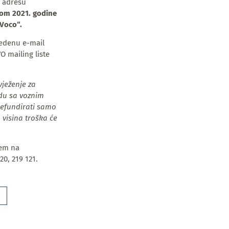
l adresu
nom 2021. godine
„Voco“.
vedenu e-mail
O mailing liste
ježenje za
adu sa voznim
refundirati samo
 visina troška će
tem na
20, 219 121.