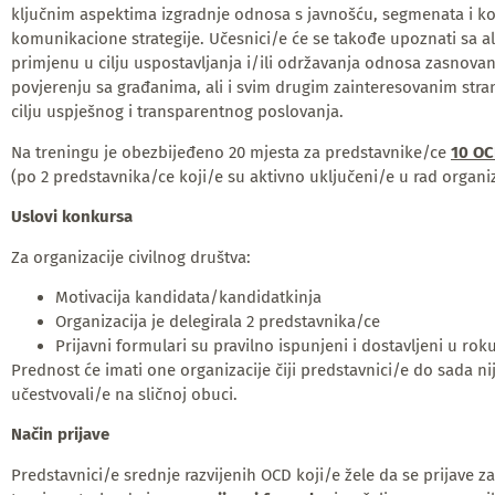
ključnim aspektima izgradnje odnosa s javnošću, segmenata i ko
komunikacione strategije. Učesnici/e će se takođe upoznati sa a
primjenu u cilju uspostavljanja i/ili održavanja odnosa zasnova
povjerenju sa građanima, ali i svim drugim zainteresovanim stra
cilju uspješnog i transparentnog poslovanja.
Na treningu je obezbijeđeno 20 mjesta za predstavnike/ce
10 OC
(po 2 predstavnika/ce koji/e su aktivno uključeni/e u rad organiz
Uslovi konkursa
Za organizacije civilnog društva:
Motivacija kandidata/kandidatkinja
Organizacija je delegirala 2 predstavnika/ce
Prijavni formulari su pravilno ispunjeni i dostavljeni u rok
Prednost će imati one organizacije čiji predstavnici/e do sada ni
učestvovali/e na sličnoj obuci.
Način
prijave
Predstavnici/e srednje razvijenih OCD koji/e žele da se prijave 