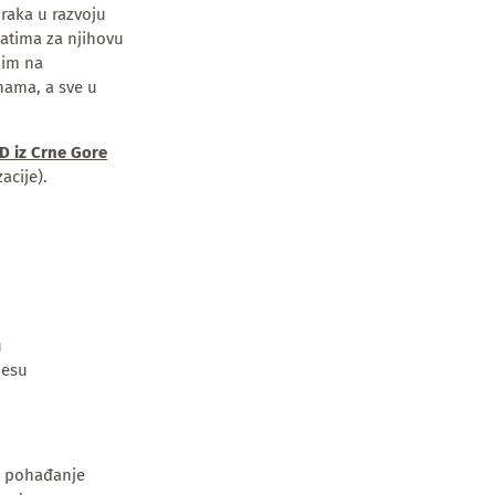
raka u razvoju
latima za njihovu
nim na
nama, a sve u
D iz Crne Gore
acije).
u
jesu
za pohađanje