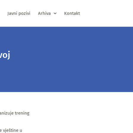
Javni pozivi
Arhiva
Kontakt
voj
anizuje trening
e vještine u