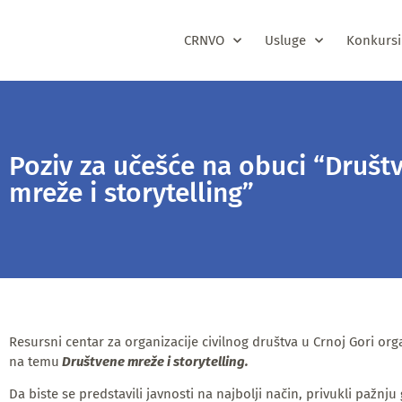
CRNVO
Usluge
Konkursi
Poziv za učešće na obuci “Društ
mreže i storytelling”
Resursni centar za organizacije civilnog društva u Crnoj Gori org
na temu
Društvene mreže i storytelling.
Da biste se predstavili javnosti na najbolji način, privukli pažnju