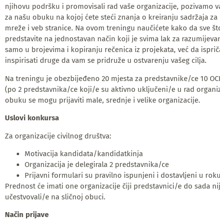
njihovu podršku i promovisali rad vaše organizacije, pozivamo va
za našu obuku na kojoj ćete steći znanja o kreiranju sadržaja za
mreže i veb stranice. Na ovom treningu naučićete kako da sve št
predstavite na jednostavan način koji je svima lak za razumijevan
samo u brojevima i kopiranju rečenica iz projekata, već da isprič
inspirisati druge da vam se pridruže u ostvarenju vašeg cilja.
Na treningu je obezbijeđeno 20 mjesta za predstavnike/ce 10 OC
(po 2 predstavnika/ce koji/e su aktivno uključeni/e u rad organiz
obuku se mogu prijaviti male, srednje i velike organizacije.
Uslovi konkursa
Za organizacije civilnog društva:
Motivacija kandidata/kandidatkinja
Organizacija je delegirala 2 predstavnika/ce
Prijavni formulari su pravilno ispunjeni i dostavljeni u rok
Prednost će imati one organizacije čiji predstavnici/e do sada ni
učestvovali/e na sličnoj obuci.
Način
prijave