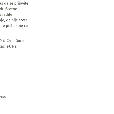
s da se prijavite
 društvene
o radite
je, da nije stvar
ate priče koje će
D iz Crne Gore
acije). Na
u
jesu