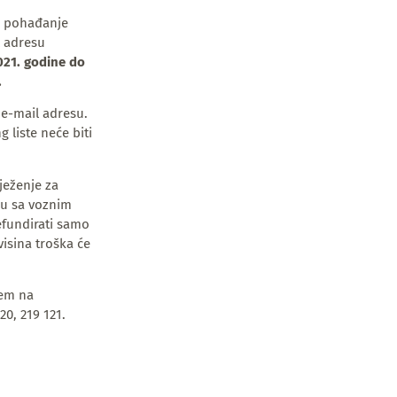
za pohađanje
l adresu
021. godine do
.
 e-mail adresu.
 liste neće biti
ježenje za
du sa voznim
efundirati samo
isina troška će
tem na
20, 219 121.