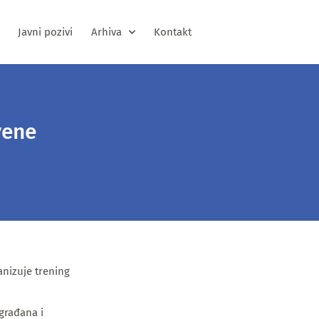
Javni pozivi
Arhiva
Kontakt
vene
anizuje trening
 građana i