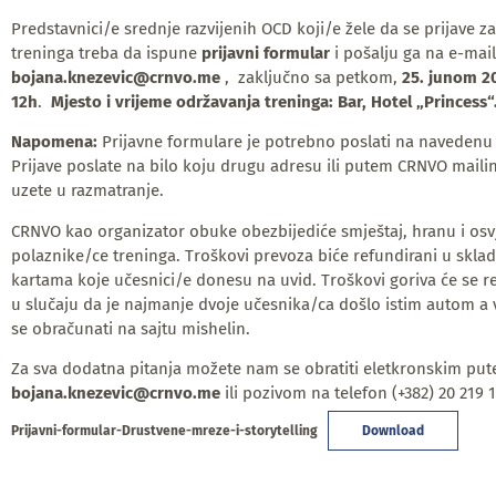
Predstavnici/e srednje razvijenih OCD koji/e žele da se prijave 
treninga treba da ispune
prijavni formular
i pošalju ga na e-mai
bojana.knezevic@crnvo.me
, zaključno sa petkom,
25. junom 2
12h
.
Mjesto i vrijeme održavanja treninga: Bar, Hotel „Princess“
Napomena:
Prijavne formulare je potrebno poslati na navedenu
Prijave poslate na bilo koju drugu adresu ili putem CRNVO mailing
uzete u razmatranje.
CRNVO kao organizator obuke obezbijediće smještaj, hranu i osv
polaznike/ce treninga. Troškovi prevoza biće refundirani u skla
kartama koje učesnici/e donesu na uvid. Troškovi goriva će se r
u slučaju da je najmanje dvoje učesnika/ca došlo istim autom a v
se obračunati na sajtu mishelin.
Za sva dodatna pitanja možete nam se obratiti eletkronskim pu
bojana.knezevic@crnvo.me
ili pozivom na telefon (+382) 20 219 1
Prijavni-formular-Drustvene-mreze-i-storytelling
Download