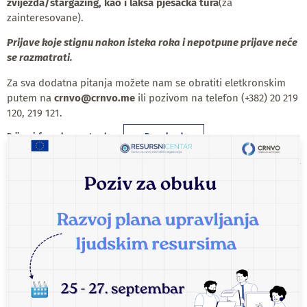
zvijezda/stargazing, kao i lakša pješačka tura
(za
zainteresovane).
Prijave koje stignu nakon isteka roka i nepotpune prijave neće
se razmatrati.
Za sva dodatna pitanja možete nam se obratiti eletkronskim
putem na
crnvo@crnvo.me
ili pozivom na telefon (+382) 20 219
120, 219 121.
Prijavni-formular-septembar
Download
Ova obuka, kao i ostale obuke planirane Katalogom obuka za
2024.godinu predstavljaju aktivnosti projekta
,,Resursni centar
za organizacije civilnog društva u Crnoj Gori-faza III“
koji
sprovodi Centar za razvoj nevladinih organizacija (CRNVO) u
partnerstvu sa NVO Natura, NVO Bonum, NVO Novi Horizont,
NVO Nada i Bjelopljskim demokratskim centrom.
Projekat
finansira
Evropska unija.