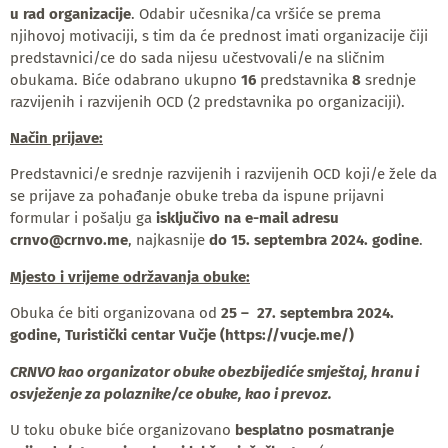
u rad organizacije
. Odabir učesnika/ca vršiće se prema
njihovoj motivaciji, s tim da će prednost imati organizacije čiji
predstavnici/ce do sada nijesu učestvovali/e na sličnim
obukama. Biće odabrano ukupno
16
predstavnika
8
srednje
razvijenih i razvijenih OCD (2 predstavnika po organizaciji).
Način prijave:
Predstavnici/e srednje razvijenih i razvijenih OCD koji/e žele da
se prijave za pohađanje obuke treba da ispune prijavni
formular i pošalju ga
isključivo na e-mail adresu
crnvo@crnvo.me
, najkasnije
do 15. septembra 2024. godine
.
Mjesto i vrijeme održavanja obuke:
Obuka će biti organizovana od
25 – 27. septembra 2024.
godine, Turistički centar Vučje (
https://vucje.me/
)
CRNVO kao organizator obuke obezbijediće smještaj, hranu i
osvježenje za polaznike/ce obuke, kao i prevoz.
U toku obuke biće organizovano
besplatno
posmatranje