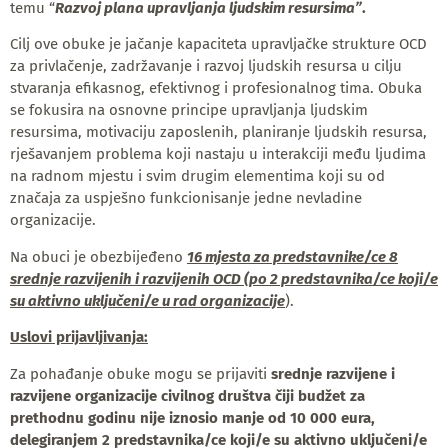
temu “
Razvoj plana upravljanja ljudskim resursima”
.
Cilj ove obuke je jačanje kapaciteta upravljačke strukture OCD
za privlačenje, zadržavanje i razvoj ljudskih resursa u cilju
stvaranja efikasnog, efektivnog i profesionalnog tima. Obuka
se fokusira na osnovne principe upravljanja ljudskim
resursima, motivaciju zaposlenih, planiranje ljudskih resursa,
rješavanjem problema koji nastaju u interakciji među ljudima
na radnom mjestu i svim drugim elementima koji su od
značaja za uspješno funkcionisanje jedne nevladine
organizacije.
Na obuci je obezbijeđeno
16 mjesta za predstavnike/ce 8
srednje razvijenih i razvijenih OCD (po 2 predstavnika/ce koji/e
su aktivno uključeni/e u rad organizacije
).
Uslovi prijavljivanja:
Za pohađanje obuke mogu se prijaviti
srednje razvijene i
razvijene organizacije civilnog društva čiji budžet za
prethodnu godinu nije iznosio manje od 10 000 eura,
delegiranjem 2 predstavnika/ce koji/e su aktivno uključeni/e