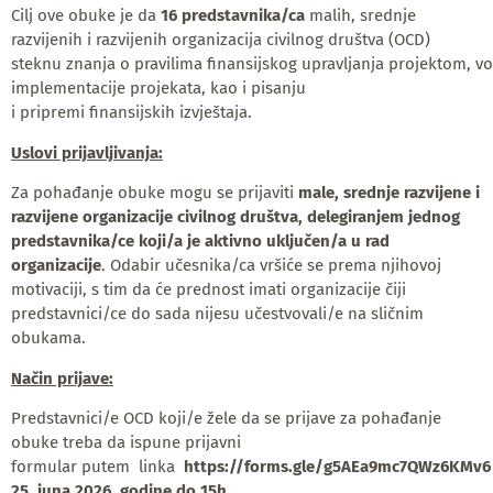
Cilj ove obuke je da
16 predstavnika/ca
malih, srednje
razvijenih i razvijenih organizacija civilnog društva (OCD)
steknu znanja o pravilima finansijskog upravljanja projektom, v
implementacije projekata, kao i pisanju
i pripremi finansijskih izvještaja.
Uslovi prijavljivanja:
Za pohađanje obuke mogu se prijaviti
male,
srednje razvijene i
razvijene organizacije civilnog društva, delegiranjem jednog
predstavnika/ce koji/a je aktivno uključen/a u rad
organizacije
. Odabir učesnika/ca vršiće se prema njihovoj
motivaciji, s tim da će prednost imati organizacije čiji
predstavnici/ce do sada nijesu učestvovali/e na sličnim
obukama.
Način prijave:
Predstavnici/e OCD koji/e žele da se prijave za pohađanje
obuke treba da ispune prijavni
formular putem linka
https://forms.gle/g5AEa9mc7QWz6KMv6
25. juna 2026. godine do 15h
.