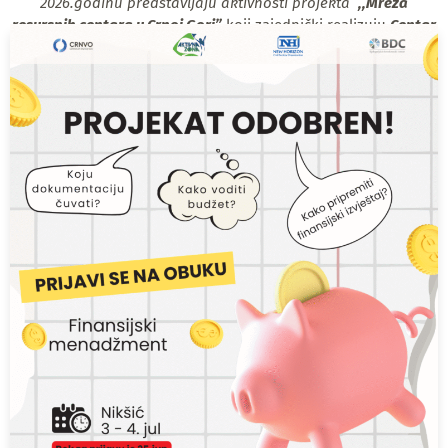
2026.godinu predstavljaju aktivnosti projekta
,,Mreža
resursnih centara u Crnoj Gori”
koji zajednički realizuju
Centar
za razvoj nevladinih organizacija
(nacionalni resursni
centar),
NVO Bjelopoljski demokratski centar
,
NVO Aktivna
zona
i
NVO Novi Horizont
(regionalni resursni centri za
sjevernu, centralnu i južnu regiju) kao i lokalne
kancelarije
NVO Bonum,
NVO Nada i NVO Natura
. Projekat je
finansijski podržalo
Ministarstvo regionalno-investicionog
razvoja i saradnje sa nevladinim organizacijama