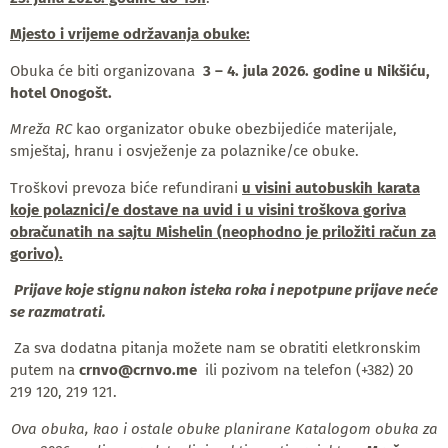
Mjesto i vrijeme održavanja obuke:
Obuka će biti organizovana
3 – 4. jula 2026. godine u Nikšiću,
hotel Onogošt.
Mreža RC
kao organizator obuke obezbijediće materijale,
smještaj, hranu i osvježenje za polaznike/ce obuke.
Troškovi prevoza biće refundirani
u visini autobuskih karata
koje polaznici/e dostave na uvid i u visini troškova goriva
obračunatih na sajtu Mishelin (neophodno je priložiti račun za
gorivo).
Prijave koje stignu nakon isteka roka i nepotpune prijave neće
se razmatrati.
Za sva dodatna pitanja možete nam se obratiti eletkronskim
putem na
crnvo@crnvo.me
ili pozivom na telefon (+382) 20
219 120, 219 121.
Ova obuka, kao i ostale obuke planirane Katalogom obuka za