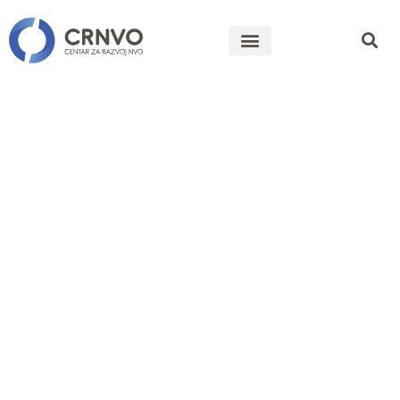
Predlog
odluke o
Savjetu za
saradnju