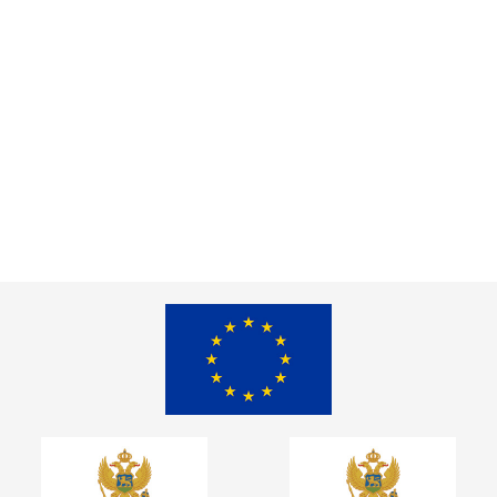
organa
javne uprave
i NVO