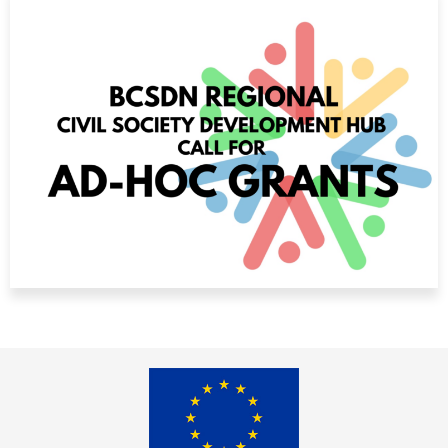
Grantovi su namijenjeni za rješavanje neposrednih izazova
građanskog prostora u njihovim zemljama, slučajeva govora
mržnje, neprijateljskih napada ili pokušaj reagovanja na
promjene zakona koji utiču na njihov rad.
Više informacija možete pronaći na ovom linku:
https://bit.ly/3dkZ1Gm