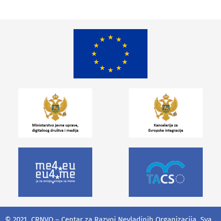
© 2021. CRNVO – Centar za Razvoj Nevladinih Organizacija. Sva