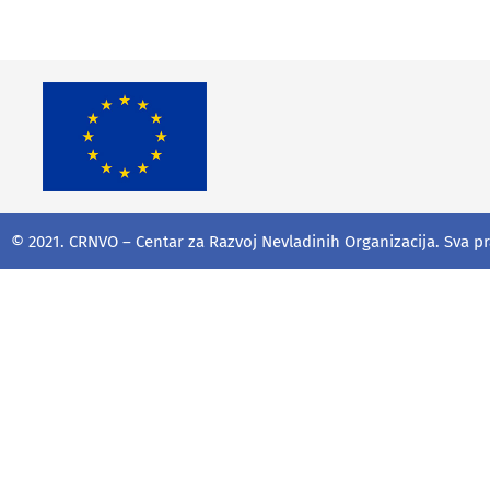
© 2021. CRNVO – Centar za Razvoj Nevladinih Organizacija. Sva p