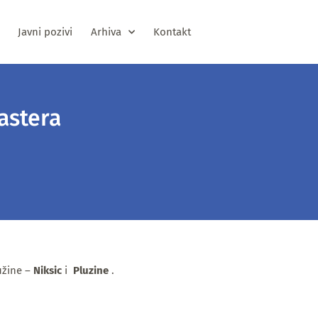
Javni pozivi
Arhiva
Kontakt
astera
užine –
Niksic
i
Pluzine
.