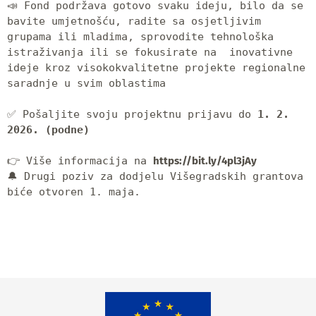
📣 Fond podržava gotovo svaku ideju, bilo da se 
bavite umjetnošću, radite sa osjetljivim 
grupama ili mladima, sprovodite tehnološka 
istraživanja ili se fokusirate na  inovativne 
ideje kroz visokokvalitetne projekte regionalne 
saradnje u svim oblastima

✅️ Pošaljite svoju projektnu prijavu do 
1. 2. 
2026. (podne)
👉 Više informacija na 
https://bit.ly/4pl3jAy
🔔 Drugi poziv za dodjelu Višegradskih grantova 
biće otvoren 1. maja.