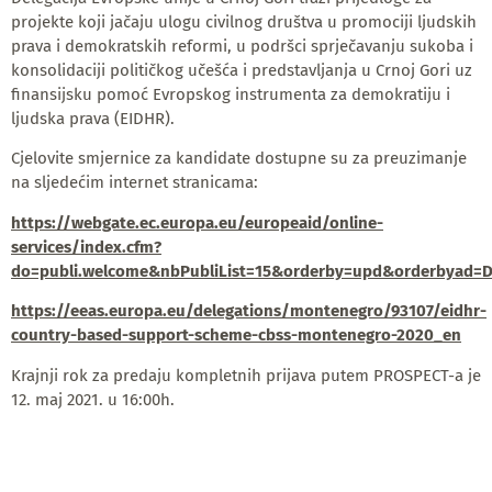
projekte koji jačaju ulogu civilnog društva u promociji ljudskih
prava i demokratskih reformi, u podršci sprječavanju sukoba i
konsolidaciji političkog učešća i predstavljanja u Crnoj Gori uz
finansijsku pomoć Evropskog instrumenta za demokratiju i
ljudska prava (EIDHR).
Cjelovite smjernice za kandidate dostupne su za preuzimanje
na sljedećim internet stranicama:
https://webgate.ec.europa.eu/europeaid/online-
services/index.cfm?
do=publi.welcome&nbPubliList=15&orderby=upd&orderbyad=D
https://eeas.europa.eu/delegations/montenegro/93107/eidhr-
country-based-support-scheme-cbss-montenegro-2020_en
Krajnji rok za predaju kompletnih prijava putem PROSPECT-a je
12. maj 2021. u 16:00h.