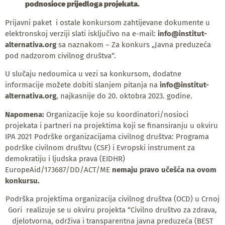
podnosioce prijedloga projekata.
Prijavni paket i ostale konkursom zahtijevane dokumente u
elektronskoj verziji slati isključivo na e-mail:
info@institut-
alternativa.org
sa naznakom – Za konkurs „Javna preduzeća
pod nadzorom civilnog društva“.
U slučaju nedoumica u vezi sa konkursom, dodatne
informacije možete dobiti slanjem pitanja na
info@institut-
alternativa.org
, najkasnije do 20. oktobra 2023. godine.
Napomena:
Organizacije koje su koordinatori/nosioci
projekata i partneri na projektima koji se finansiranju u okviru
IPA 2021 Podrške organizacijama civilnog društva: Programa
podrške civilnom društvu (CSF) i Evropski instrument za
demokratiju i ljudska prava (EIDHR)
EuropeAid/173687/DD/ACT/ME
nemaju pravo učešća na ovom
konkursu.
Podrška projektima organizacija civilnog društva (OCD) u Crnoj
Gori realizuje se u okviru projekta “Civilno društvo za zdrava,
djelotvorna, održiva i transparentna javna preduzeća (BEST