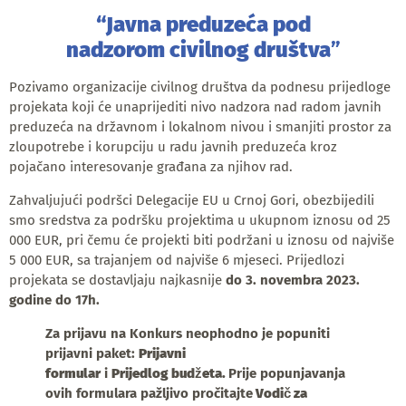
“Javna preduzeća pod
nadzorom
civilnog društva
”
Pozivamo organizacije civilnog društva da podnesu prijedloge
projekata koji će unaprijediti nivo nadzora nad radom javnih
preduzeća na državnom i lokalnom nivou i smanjiti prostor za
zloupotrebe i korupciju u radu javnih preduzeća kroz
pojačano interesovanje građana za njihov rad.
Zahvaljujući podršci Delegacije EU u Crnoj Gori, obezbijedili
smo sredstva za podršku projektima u ukupnom iznosu od 25
000 EUR, pri čemu će projekti biti podržani u iznosu od najviše
5 000 EUR, sa trajanjem od najviše 6 mjeseci. Prijedlozi
projekata se dostavljaju najkasnije
do 3. novembra 2023.
godine do 17h.
Za prijavu na Konkurs neophodno je popuniti
prijavni paket:
Prijavni
formular
i
Prijedlog
budžeta
.
Prije popunjavanja
ovih formulara pažljivo pročitajte
Vodič za