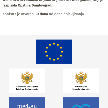
sredstava nevladinim
organizacijama za 2022. godinu
,
koji je
raspisala
Opština Danilovgrad
.
Konkurs je otvoren
30 dana
od dana objavljivanja.