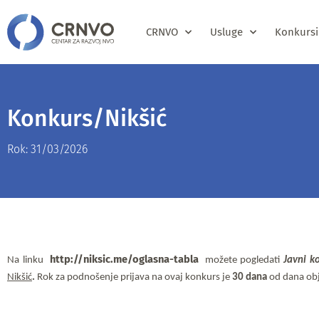
CRNVO
Usluge
Konkursi
Konkurs/Nikšić
Rok: 31/03/2026
http://niksic.me/oglasna-tabla
Na linku
možete pogledati 
Javni k
Nikšić
. 
Rok za podnošenje prijava na ovaj konkurs je 
30 dana
 od dana ob