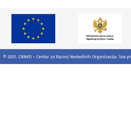
© 2021. CRNVO – Centar za Razvoj Nevladinih Organizacija. Sva p