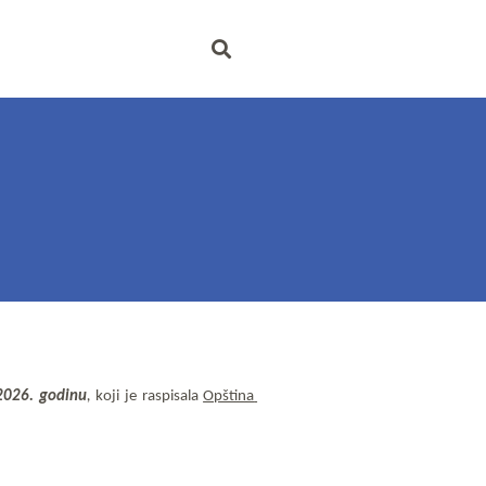
 2026. godinu
, 
koji je raspisala 
Opština 