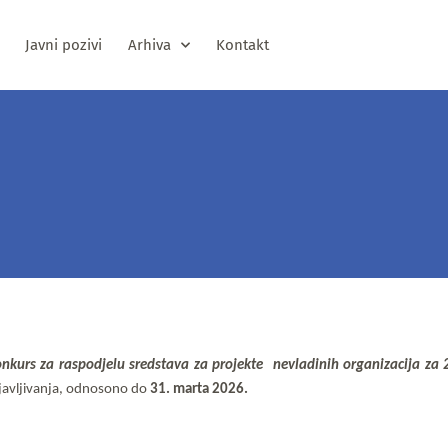
Javni pozivi
Arhiva
Kontakt
onkurs
za raspodjelu sredstava za projekte  nevladinih organizacija za
javljivanja, odnosono do 
31. marta
2026.