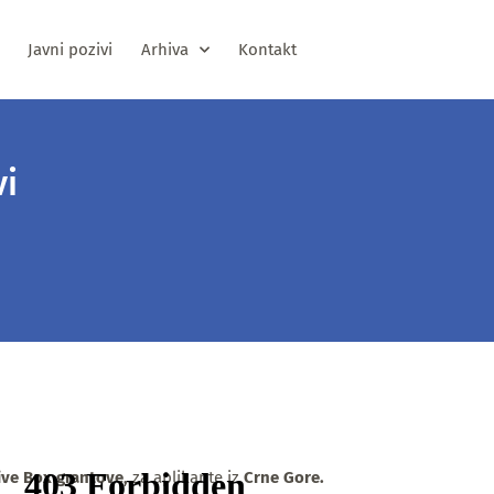
Javni pozivi
Arhiva
Kontakt
vi
ive Box grantove,
za aplikante iz
Crne Gore.