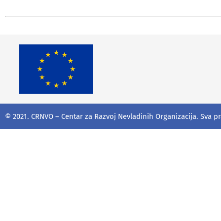
© 2021. CRNVO – Centar za Razvoj Nevladinih Organizacija. Sva p