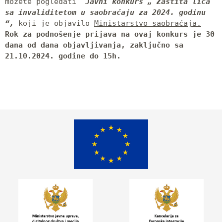
možete pogledati  
Javni konkurs „ Zaštita lica 
sa invaliditetom u saobraćaju za 2024. godinu 
“, 
koji je objavilo 
Ministarstvo saobraćaja.
Rok za podnošenje prijava na ovaj konkurs je
 30 
dana 
od dana objavljivanja, zaključno sa
21.10.2024. godine do 15h.