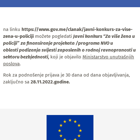
na linku
https://www.gov.me/clanak/javni-konkurs-za-vise-
zena-u-policiji
možete pogledati
Javni konkurs “Za više žena u
policiji”
za finansiranje projekata /programa NVO u
oblasti podizanja svijesti zaposlenih o rodnoj ravnopranosti u
sektoru bezbjednosti,
koji je objavilo
Ministarstvo unutrašnjih
poslova
.
Rok za podnošenje prijava je 30 dana od dana objavljivanja,
zaključno sa
28.11.2022.godine.