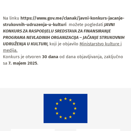
Na linku
https://www.gov.me/clanak/javni-konkurs-jacanje-
strukovnih-udruzenja-u-kulturi
možete pogledati
JAVNI
KONKURS ZA RASPODJELU SREDSTAVA ZA FINANSIRANJE
PROGRAMA NEVLADINIH ORGANIZACIJA – JAČANJE STRUKOVNIH
UDRUŽENJA U KULTURI,
koji je objavilo
Ministarstvo kulture i
medija.
Konkurs je otvoren
30 dana
od dana objavljivanja, zaključno
sa
7. majem 2025
.