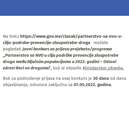
Na linku
https://www.gov.me/clanak/partnerstvo-sa-nvo-u-
cilju-podrske-prevencije-zloupotrebe-droga
možete
pogledati
Javni konkurs za prijavu projekata/programa
,,Partnerstvo sa NVO u cilju podrške prevencije zloupotrebe
droga među ključnim populacijama u 2022. godini – Ostani
zdrav! Reci ne drogama!’
,
koji je objavilo
Ministarstvo zdravlja.
Rok za podnošenje prijava na ovaj konkurs je
30 dana
od dana
objavljivanja, odnosno zaključno sa
07.05.2022. godine.