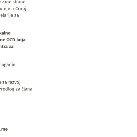
sovane strane
unije u Crnoj
elarija za
kalno
edne OCD koja
ntra za
dlaganje
 za razvoj
redlog za člana
o.me