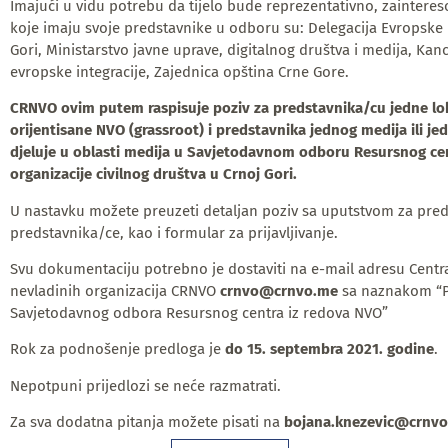
Imajući u vidu potrebu da tijelo bude reprezentativno, zaintere
koje imaju svoje predstavnike u odboru su: Delegacija Evropske 
Gori, Ministarstvo javne uprave, digitalnog društva i medija, Kanc
evropske integracije, Zajednica opština Crne Gore.
CRNVO ovim putem raspisuje poziv za predstavnika/cu jedne lo
orijentisane NVO (grassroot) i predstavnika jednog medija ili j
djeluje u oblasti medija u Savjetodavnom odboru Resursnog ce
organizacije civilnog društva u Crnoj Gori.
U nastavku možete preuzeti detaljan poziv sa uputstvom za pre
predstavnika/ce, kao i formular za prijavljivanje.
Svu dokumentaciju potrebno je dostaviti na e-mail adresu Centra
nevladinih organizacija CRNVO
crnvo@crnvo.me
sa naznakom “P
Savjetodavnog odbora Resursnog centra iz redova NVO”
Rok za podnošenje predloga je
do 15. septembra 2021. godine
.
Nepotpuni prijedlozi se neće razmatrati.
Za sva dodatna pitanja možete pisati na
bojana.knezevic@crnv