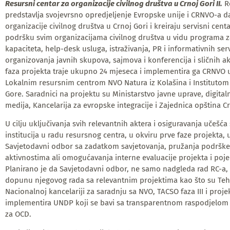
Resursni centar za organizacije civilnog društva u Crnoj Gori II.
Re
predstavlja svojevrsno opredjeljenje Evropske unije i CRNVO-a 
organizacije civilnog društva u Crnoj Gori i kreiraju servisni centa
podršku svim organizacijama civilnog društva u vidu programa z
kapaciteta, help-desk usluga, istraživanja, PR i informativnih serv
organizovanja javnih skupova, sajmova i konferencija i sličnih ak
faza projekta traje ukupno 24 mjeseca i implementira ga CRNVO u
Lokalnim resursnim centrom NVO Natura iz Kolašina i Institutom
Gore. Saradnici na projektu su Ministarstvo javne uprave, digital
medija, Kancelarija za evropske integracije i Zajednica opština C
U cilju uključivanja svih relevantnih aktera i osiguravanja učešća
institucija u radu resursnog centra, u okviru prve faze projekta, 
Savjetodavni odbor sa zadatkom savjetovanja, pružanja podršk
aktivnostima ali omogućavanja interne evaluacije projekta i poje
Planirano je da Savjetodavni odbor, ne samo nadgleda rad RC-a, 
dopunu njegovog rada sa relevantnim projektima kao što su Te
Nacionalnoj kancelariji za saradnju sa NVO, TACSO faza III i proj
implementira UNDP koji se bavi sa transparentnom raspodjelom
za OCD.