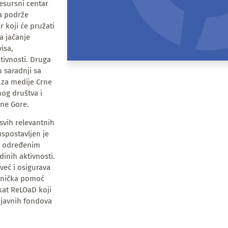
sursni centar
da podrže
r koji će pružati
a jačanje
isa,
tivnosti. Druga
 saradnji sa
 za medije Crne
nog društva i
rne Gore.
 svih relevantnih
uspostavljen je
e određenim
dinih aktivnosti.
već i osigurava
hnička pomoć
ekat ReLOaD koji
 javnih fondova