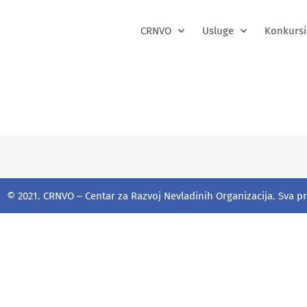
CRNVO
Usluge
Konkursi
Godišnji iz
© 2021. CRNVO – Centar za Razvoj Nevladinih Organizacija. Sva p