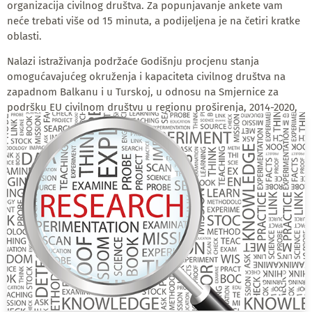
organizacija civilnog društva. Za popunjavanje ankete vam
neće trebati više od 15 minuta, a podijeljena je na četiri kratke
oblasti.
Nalazi istraživanja podržaće Godišnju procjenu stanja
omogućavajućeg okruženja i kapaciteta civilnog društva na
zapadnom Balkanu i u Turskoj, u odnosu na Smjernice za
podršku EU civilnom društvu u regionu proširenja, 2014-2020,
u okviru EU Projekta tehničke pomoći organizacijama civilnog
društva (TACSO 3) na Zapadnom Balkanu i u Turskoj, koji
finansira Evropska Unija.
Vaši pojedinačni odgovori su strogo povjerljivi i anonimni.
Cijenili bismo vrijeme koje izdvajate za učešće u anketi, a više
informacija možete pronaći na linku.