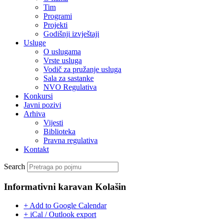
Tim
Programi
Projekti
Godišnji izvještaji
Usluge
O uslugama
Vrste usluga
Vodič za pružanje usluga
Sala za sastanke
NVO Regulativa
Konkursi
Javni pozivi
Arhiva
Vijesti
Biblioteka
Pravna regulativa
Kontakt
Search
Informativni karavan Kolašin
+ Add to Google Calendar
+ iCal / Outlook export