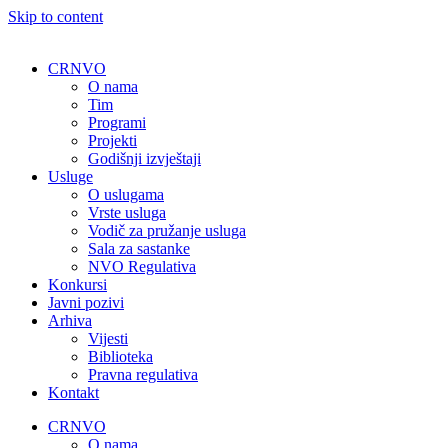
Skip to content
CRNVO
O nama
Tim
Programi
Projekti
Godišnji izvještaji
Usluge
O uslugama
Vrste usluga
Vodič za pružanje usluga
Sala za sastanke
NVO Regulativa
Konkursi
Javni pozivi
Arhiva
Vijesti
Biblioteka
Pravna regulativa
Kontakt
CRNVO
O nama